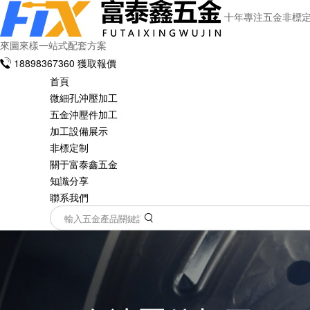
十年專注五金非標
來圖來樣一站式配套方案
18898367360
獲取報價
首頁
微細孔沖壓加工
五金沖壓件加工
加工設備展示
非標定制
關于富泰鑫五金
知識分享
聯系我們