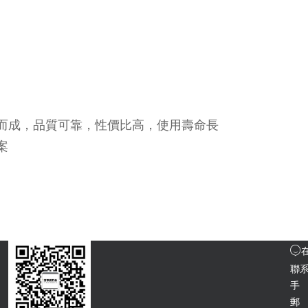
作而成，品質可靠，性價比高，使用壽命長
案
聯
手 
郵 箱