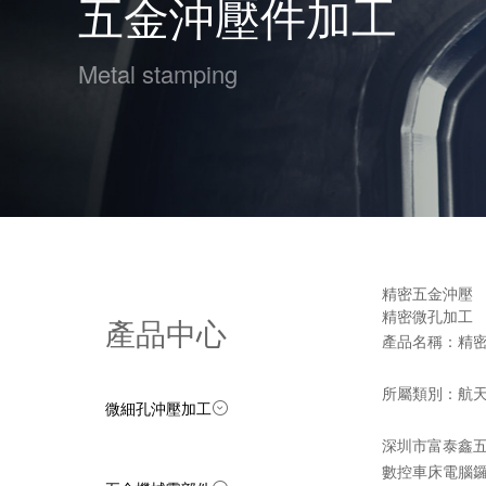
五金沖壓件加工
Metal stamping
精密五金沖壓
精密微孔加工
產品中心
產品名稱：精
所屬類別：航
微細孔沖壓加工
深圳市富泰鑫
數控車床電腦鑼