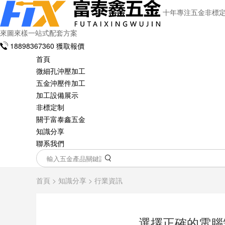
十年專注五金非標
來圖來樣一站式配套方案
18898367360
獲取報價
首頁
微細孔沖壓加工
五金沖壓件加工
加工設備展示
非標定制
關于富泰鑫五金
知識分享
聯系我們
首頁
>
知識分享
>
行業資訊
選擇正確的電腦