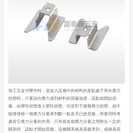
加工五金沖壓件時，當放入設備中的材料的某點處于單向應力
狀態時，只要該向應力達到材料的屈服強度，該點就開始屈
服，由彈性狀態進入塑性狀態。但是對于復雜應力狀態，就不
能僅僅根一個應力分量來判斷一點是否已經屈服，而要同時考
慮其它應力分量的作用。只有當各個應力分量之間附合一定的
關系時，該點才開始屈服。這種關系稱為屈服準則，或稱為屈