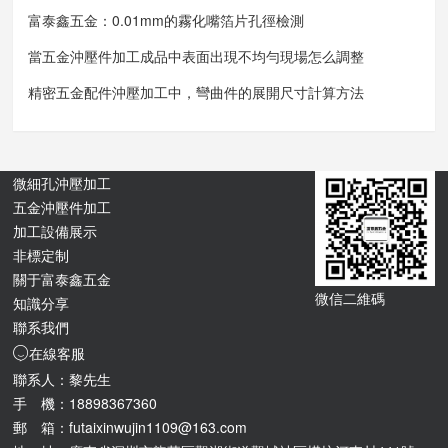
富泰鑫五金：0.01mm的霧化嘴箔片孔徑檢測
當五金沖壓件加工成品中表面出現不均勻現場怎么調整
精密五金配件沖壓加工中，彎曲件的展開尺寸計算方法
微細孔沖壓加工
五金沖壓件加工
加工設備展示
非標定制
關于富泰鑫五金
微信二維碼
知識分享
聯系我們
在線客服
聯系人：黎先生
手 機：18898367360
郵 箱：futaixinwujin1109@163.com