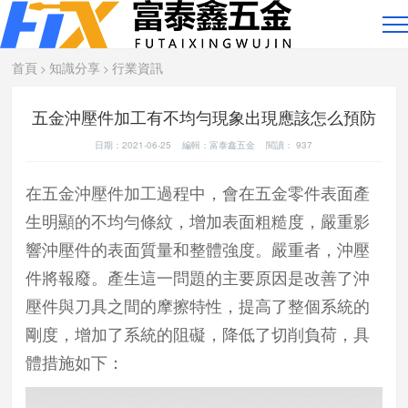
首頁
知識分享
行業資訊
>
>
五金沖壓件加工有不均勻現象出現應該怎么預防
日期：2021-06-25 編輯：富泰鑫五金 閱讀：
937
在五金沖壓件加工過程中，會在五金零件表面產
生明顯的不均勻條紋，增加表面粗糙度，嚴重影
響沖壓件的表面質量和整體強度。嚴重者，沖壓
件將報廢。產生這一問題的主要原因是改善了沖
壓件與刀具之間的摩擦特性，提高了整個系統的
剛度，增加了系統的阻礙，降低了切削負荷，具
體措施如下：