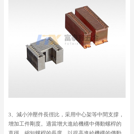
3、減小沖壓件長徑比，采用中心架等中間支撐，
增加工件剛度。適當增大進給機構中傳動螺桿的
直徑，縮短螺桿的長度，以提高進給機構的傳動