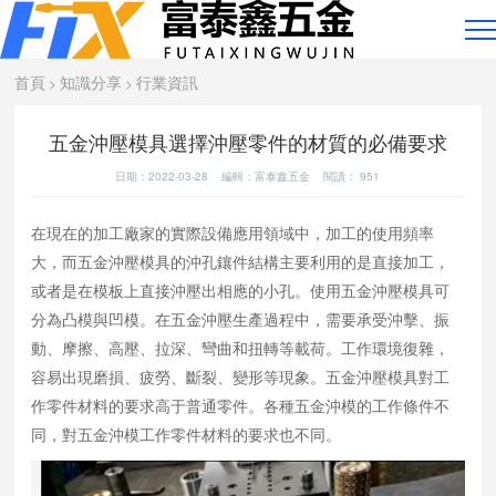
首頁
知識分享
行業資訊
>
>
五金沖壓模具選擇沖壓零件的材質的必備要求
日期：2022-03-28 編輯：富泰鑫五金 閱讀：
951
在現在的加工廠家的實際設備應用領域中，加工的使用頻率
大，而五金沖壓模具的沖孔鑲件結構主要利用的是直接加工，
或者是在模板上直接沖壓出相應的小孔。使用五金沖壓模具可
分為凸模與凹模。在五金沖壓生產過程中，需要承受沖擊、振
動、摩擦、高壓、拉深、彎曲和扭轉等載荷。工作環境復雜，
容易出現磨損、疲勞、斷裂、變形等現象。五金沖壓模具對工
作零件材料的要求高于普通零件。各種五金沖模的工作條件不
同，對五金沖模工作零件材料的要求也不同。